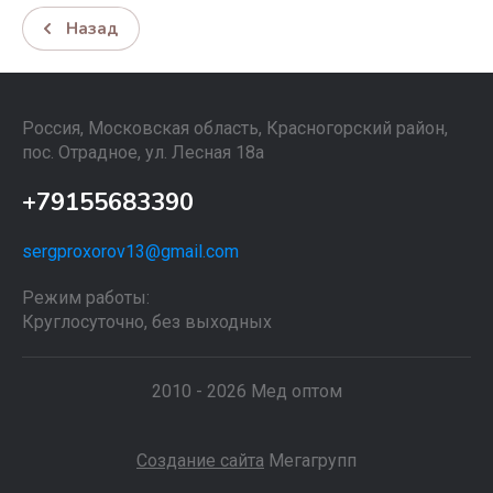
Назад
Россия, Московская область, Красногорский район,
пос. Отрадное, ул. Лесная 18а
+79155683390
sergproxorov13@gmail.com
Режим работы:
Круглосуточно, без выходных
2010 - 2026 Мед оптом
Создание сайта
Мегагрупп